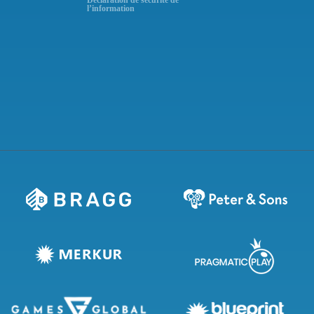
Déclaration de sécurité de
l’information