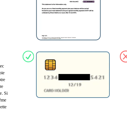
vec
pie
tre
re
e. Si
même
ette