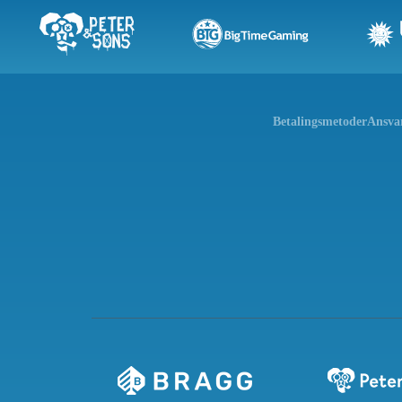
Betalingsmetoder
Ansvar