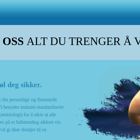
 OSS
ALT DU TRENGER Å 
l deg sikker.
 din personlige og finansielle
 benytter industri-standardiserte
teknologi) for å sikre at alle
s på et fullstending sikkert vis.
l gi dine detaljer til en