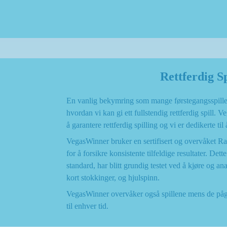
Rettferdig Sp
En vanlig bekymring som mange førstegangsspillere 
hvordan vi kan gi ett fullstendig rettferdig spill. 
å garantere rettferdig spilling og vi er dedikerte til 
VegasWinner bruker en sertifisert og overvåke
for å forsikre konsistente tilfeldige resultater. Dett
standard, har blitt grundig testet ved å kjøre og an
kort stokkinger, og hjulspinn.
VegasWinner overvåker også spillene mens de pågår 
til enhver tid.