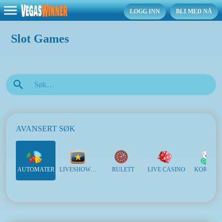
LOGG INN
BLI MED NÅ
Slot Games
AVANSERT SØK
AUTOMATER
LIVESHOWSPILL
RULETT
LIVE CASINO
KORTSPI