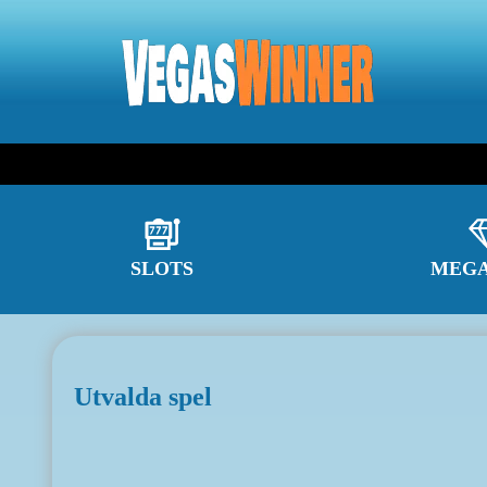
SLOTS
MEGA
Utvalda spel