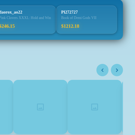
daorox_ao22
Pl272727
Pink Clovers XXXL: Hold and Win
Book of Demi Gods VII
$246.15
$1212.18