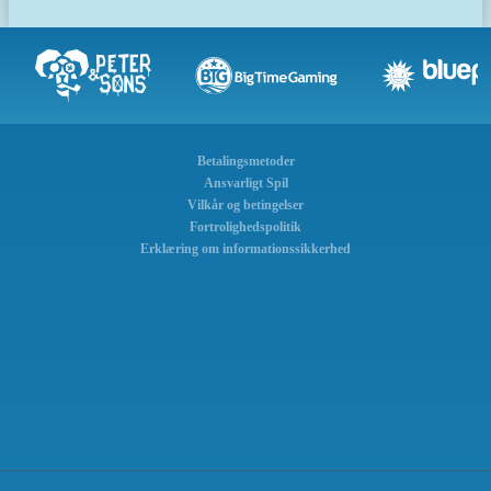
Betalingsmetoder
Ansvarligt Spil
Vilkår og betingelser
Fortrolighedspolitik
Erklæring om informationssikkerhed