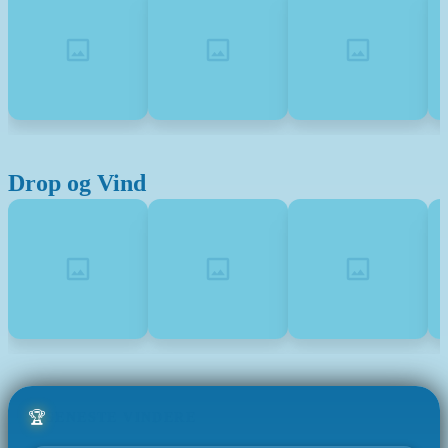
Drop og Vind
🏆
SENESTE VINDERE