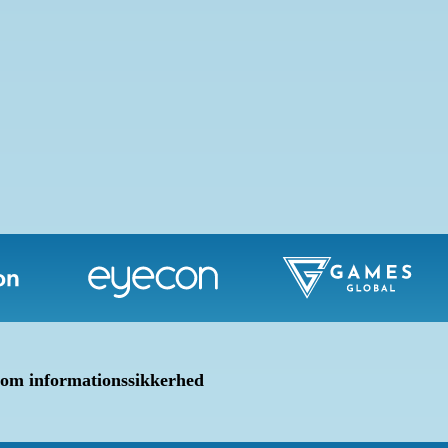
om informationssikkerhed