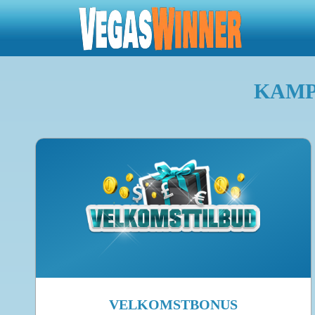
KAM
VELKOMSTBONUS