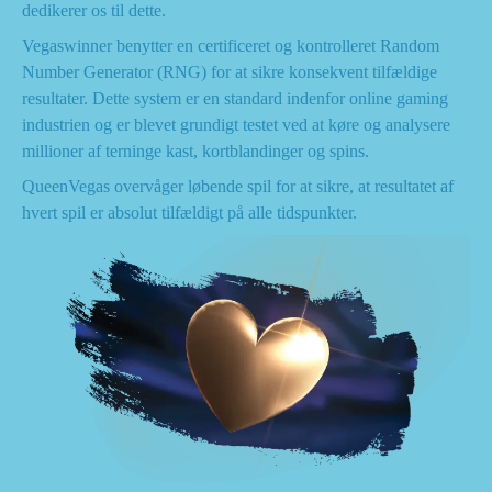
dedikerer os til dette.
Vegaswinner benytter en certificeret og kontrolleret Random
Number Generator (RNG) for at sikre konsekvent tilfældige
resultater. Dette system er en standard indenfor online gaming
industrien og er blevet grundigt testet ved at køre og analysere
millioner af terninge kast, kortblandinger og spins.
QueenVegas overvåger løbende spil for at sikre, at resultatet af
hvert spil er absolut tilfældigt på alle tidspunkter.