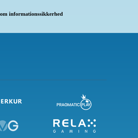
om informationssikkerhed