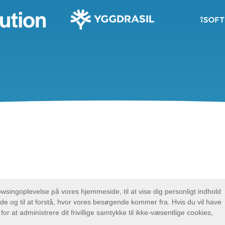
Ka' du li' apps? Du vil elske disse