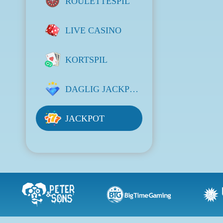
ROULETTESPIL
LIVE CASINO
KORTSPIL
DAGLIG JACKPOT
JACKPOT