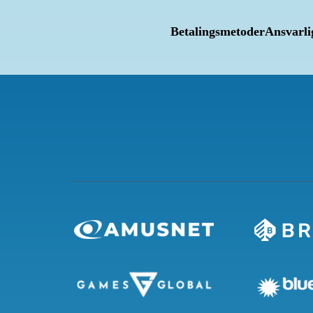
Betalingsmetoder
Ansvarli