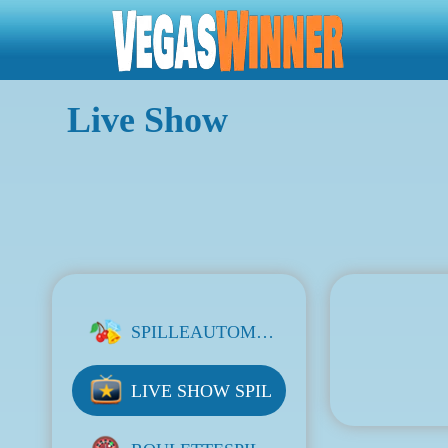
Live Show
SPILLEAUTOMATER
LIVE SHOW SPIL