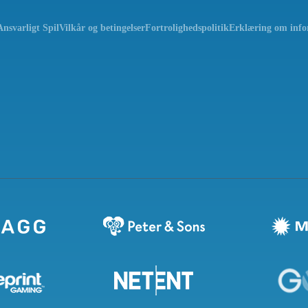
Ansvarligt Spil
Vilkår og betingelser
Fortrolighedspolitik
Erklæring om info