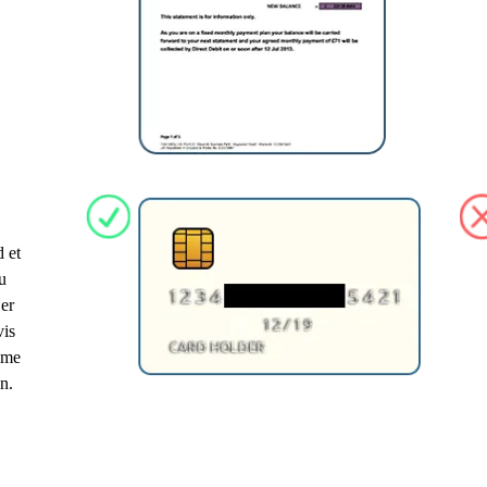
 et
u
 er
vis
mme
n.