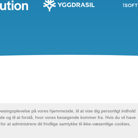
Ka' du li' apps? Du vil elske disse